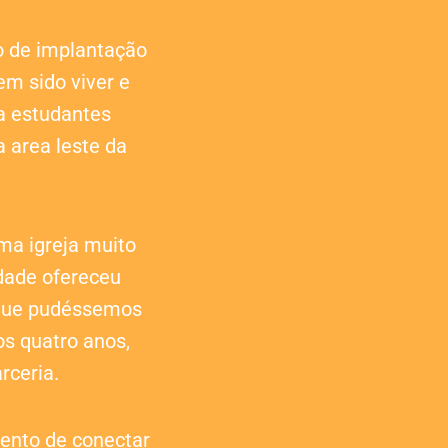
o de implantação
em sido viver e
a estudantes
a area leste da
ma igreja muito
idade ofereceu
 que pudéssemos
os quatro anos,
rceria.
ento de conectar