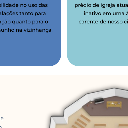
bilidade no uso das
prédio de igreja atu
alações tanto para
inativo em uma 
ação quanto para o
carente de nosso c
unho na vizinhança.
de
m