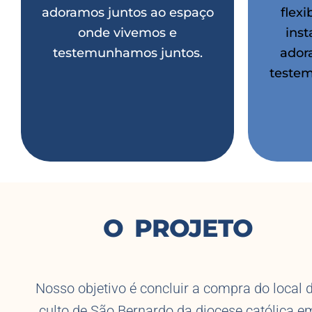
adoramos juntos ao espaço
flexi
onde vivemos e
inst
testemunhamos juntos.
ador
testem
O PROJETO
Nosso objetivo é concluir a compra do local 
culto de São Bernardo da diocese católica e