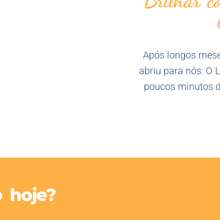
Brilhar c
Após longos meses
abriu para nós: O 
poucos minutos de
o hoje?