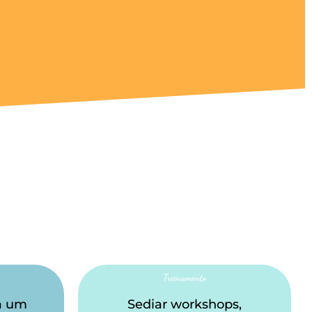
Treinamento
 a um
Sediar workshops,