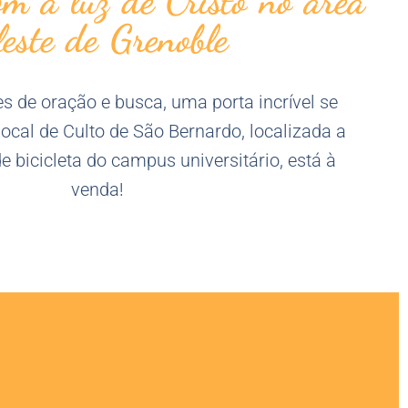
om a luz de Cristo no area
leste de Grenoble
 de oração e busca, uma porta incrível se
Local de Culto de São Bernardo, localizada a
 bicicleta do campus universitário, está à
venda!