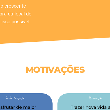
so crescente
pra da local de
 isso possível.
MOTIVAÇÕES
Vida da igreja
Renovação
sfrutar de maior
Trazer nova vida