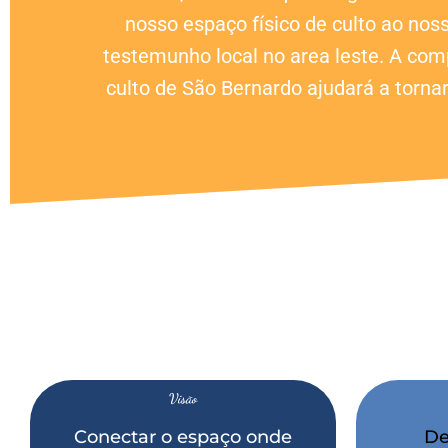
nosso espaço físico de culto ao nos
testemunho local no area leste. A com
culto de São Bernardo ajudará a tornar
Visão
Conectar o espaço onde
De